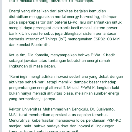
listrik melalui teknologi piezoelektrik multi-lapis.
Energi yang dihasilkan dari aktivitas berjalan kemudian
distabilkan menggunakan modul energy harvesting, disimpan
pada superkapasitor dan baterai Li-Po, lalu dimanfaatkan untuk
mengisi daya perangkat elektronik kecil melalui sistem power
bank kit. Inovasi tersebut juga dilengkapi sistem pemantauan
berbasis Internet of Things (IoT) menggunakan ESP32-C3 Mini
dan koneksi Bluetooth.
Ketua tim, Dia Komalla, menyampaikan bahwa E-WALK hadir
sebagai jawaban atas tantangan kebutuhan energi ramah
lingkungan di masa depan.
“Kami ingin menghadirkan inovasi sederhana yang dekat dengan
aktivitas sehari-hari, tetapi memiliki dampak besar terhadap
pengembangan energi alternatif. Melalui E-WALK, langkah kaki
bukan hanya menjadi aktivitas biasa, melainkan sumber energi
yang bermanfaat,” ujarnya.
Rektor Universitas Muhammadiyah Bengkulu, Dr. Susiyanto,
M.Si, turut memberikan apresiasi atas capaian tersebut.
Menurutnya, keberhasilan mahasiswa lolos pendanaan PKM-KC
menjadi bukti bahwa budaya riset dan inovasi di lingkungan
kampus terus tumbuh secara progresif.