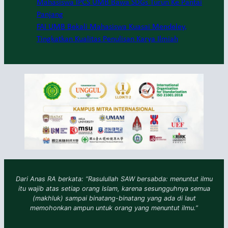
Mahasiswa IPCS UMB Bawa SDGs Turun Ke Pantai
Panjang
FAI UMB Bekali Mahasiswa Kuasai Mendeley,
Tingkatkan Kualitas Penulisan Karya Ilmiah
Dari Anas RA berkata: “Rasulullah SAW bersabda: menuntut ilmu
itu wajib atas setiap orang Islam, karena sesungguhnya semua
(makhluk) sampai binatang-binatang yang ada di laut
memohonkan ampun untuk orang yang menuntut ilmu.”