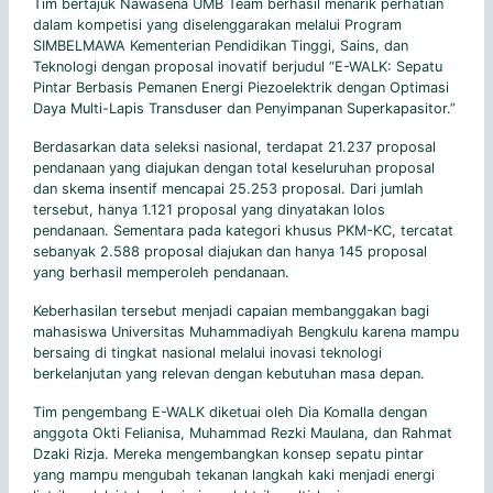
Tim bertajuk Nawasena UMB Team berhasil menarik perhatian
dalam kompetisi yang diselenggarakan melalui Program
SIMBELMAWA Kementerian Pendidikan Tinggi, Sains, dan
Teknologi dengan proposal inovatif berjudul “E-WALK: Sepatu
Pintar Berbasis Pemanen Energi Piezoelektrik dengan Optimasi
Daya Multi-Lapis Transduser dan Penyimpanan Superkapasitor.”
Berdasarkan data seleksi nasional, terdapat 21.237 proposal
pendanaan yang diajukan dengan total keseluruhan proposal
dan skema insentif mencapai 25.253 proposal. Dari jumlah
tersebut, hanya 1.121 proposal yang dinyatakan lolos
pendanaan. Sementara pada kategori khusus PKM-KC, tercatat
sebanyak 2.588 proposal diajukan dan hanya 145 proposal
yang berhasil memperoleh pendanaan.
Keberhasilan tersebut menjadi capaian membanggakan bagi
mahasiswa Universitas Muhammadiyah Bengkulu karena mampu
bersaing di tingkat nasional melalui inovasi teknologi
berkelanjutan yang relevan dengan kebutuhan masa depan.
Tim pengembang E-WALK diketuai oleh Dia Komalla dengan
anggota Okti Felianisa, Muhammad Rezki Maulana, dan Rahmat
Dzaki Rizja. Mereka mengembangkan konsep sepatu pintar
yang mampu mengubah tekanan langkah kaki menjadi energi