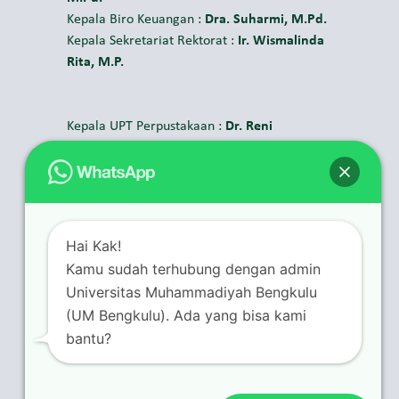
Kepala Biro Keuangan :
Dra. Suharmi, M.Pd.
Kepala Sekretariat Rektorat :
Ir. Wismalinda
Rita, M.P.
Kepala UPT Perpustakaan :
Dr. Reni
Kusmiarti, M.Pd.
Kepala UPT TIK :
Dedi Abdullah, M.Kom.
Kepala UPT Bahasa :
Ki Agus Balukiah,
M.Pd.
Kepala UPT Kemahasiswaan :
Rasman,
Hai Kak!
M.I.Kom.
Kamu sudah terhubung dengan admin
Kepala UPT Humas, Promosi, dan Media
Universitas Muhammadiyah Bengkulu
(Humaspedia) :
Dandi Sunardi, M.Kom.
(UM Bengkulu). Ada yang bisa kami
Kepala UPT Penerimaan Mahasiswa Baru :
bantu?
Ujang Juhardi, M.Kom.
Kepala Kantor Hubungan Internasional :
Asisten Profesor Andi Azhar, Ph.D.