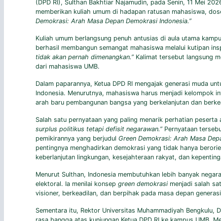
(DPD RI), Sulthan Bakhtiar Najamudin, pada Senin, 11 Mei 20
memberikan kuliah umum di hadapan ratusan mahasiswa, dos
Demokrasi: Arah Masa Depan Demokrasi Indonesia.”
Kuliah umum berlangsung penuh antusias di aula utama kampu
berhasil membangun semangat mahasiswa melalui kutipan insp
tidak akan pernah dimenangkan.”
Kalimat tersebut langsung 
dari mahasiswa UMB.
Dalam paparannya, Ketua DPD RI mengajak generasi muda untu
Indonesia. Menurutnya, mahasiswa harus menjadi kelompok in
arah baru pembangunan bangsa yang berkelanjutan dan berkea
Salah satu pernyataan yang paling menarik perhatian pesert
surplus politikus tetapi defisit negarawan.”
Pernyataan tersebu
pemikirannya yang berjudul
Green Demokrasi: Arah Masa Depa
pentingnya menghadirkan demokrasi yang tidak hanya berorien
keberlanjutan lingkungan, kesejahteraan rakyat, dan kepentin
Menurut Sulthan, Indonesia membutuhkan lebih banyak negar
elektoral. Ia menilai konsep
green demokrasi
menjadi salah sat
visioner, berkeadilan, dan berpihak pada masa depan generas
Sementara itu, Rektor Universitas Muhammadiyah Bengkulu, D
rasa bangga atas kunjungan Ketua DPD RI ke kampus UMB. Men