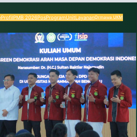
e
Profil
PMB 2026
Pos
Program
Unit
Layanan
Ormawa UKM