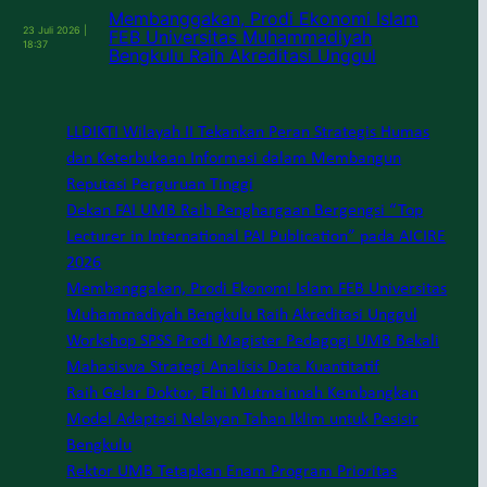
Membanggakan, Prodi Ekonomi Islam
23 Juli 2026 |
FEB Universitas Muhammadiyah
18:37
Bengkulu Raih Akreditasi Unggul
LLDIKTI Wilayah II Tekankan Peran Strategis Humas
dan Keterbukaan Informasi dalam Membangun
Reputasi Perguruan Tinggi
Dekan FAI UMB Raih Penghargaan Bergengsi “Top
Lecturer in International PAI Publication” pada AICIRE
2026
Membanggakan, Prodi Ekonomi Islam FEB Universitas
Muhammadiyah Bengkulu Raih Akreditasi Unggul
Workshop SPSS Prodi Magister Pedagogi UMB Bekali
Mahasiswa Strategi Analisis Data Kuantitatif
Raih Gelar Doktor, Elni Mutmainnah Kembangkan
Model Adaptasi Nelayan Tahan Iklim untuk Pesisir
Bengkulu
Rektor UMB Tetapkan Enam Program Prioritas