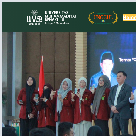
Lewati
ke
Hom
konten