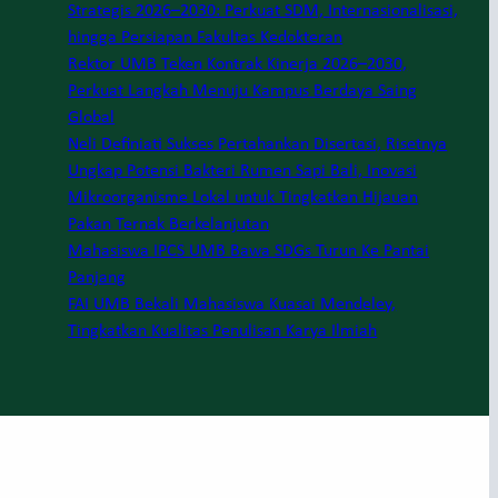
Strategis 2026–2030: Perkuat SDM, Internasionalisasi,
hingga Persiapan Fakultas Kedokteran
Rektor UMB Teken Kontrak Kinerja 2026–2030,
Perkuat Langkah Menuju Kampus Berdaya Saing
Global
Neli Definiati Sukses Pertahankan Disertasi, Risetnya
Ungkap Potensi Bakteri Rumen Sapi Bali, Inovasi
Mikroorganisme Lokal untuk Tingkatkan Hijauan
Pakan Ternak Berkelanjutan
Mahasiswa IPCS UMB Bawa SDGs Turun Ke Pantai
Panjang
FAI UMB Bekali Mahasiswa Kuasai Mendeley,
Tingkatkan Kualitas Penulisan Karya Ilmiah