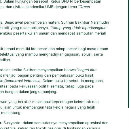
26. Dalam kunjungan tersebut, Ketua DPD RI berkesempatan
en, dan civitas akademika UMB dengan tema
“Green
s. Sejak awal penyampaian materi, Sulthan Bakhtiar Najamudin
iratif yang disampaikannya,
“Hidup yang tidak diperjuangkan
membius peserta kuliah umum dan mendapat sambutan meriah
k berani memiliki ide besar dan mimpi besar bagi masa depan
telektual yang mampu menghadirkan gagasan, solusi, serta
dilan.
a adalah ketika Sulthan menyampaikan bahwa
“negeri kita
t menjadi bagian penting dari pembahasan buku hasil
n Demokrasi Indonesia.
Dalam buku tersebut, ia mengupas
tasi pada kekuasaan politik semata, tetapi juga pada
gan bangsa dalam jangka panjang.
awan yang berpikir melampaui kepentingan kelompok dan
u jalan untuk membangun tata kelola negara yang lebih
i mendatang.
r. Susiyanto, dalam sambutannya menyampaikan apresiasi dan
urutnya, kehadiran tokoh nasional di lingkungan kampus