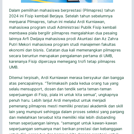
Dalam pemilihan mahasiswa berprestasi (Pilmapres) tahun
2024 ini Fisip kembali Berjaya. Setelah tahun sebelumnya
menjuarai Pilmapres, tahun ini melalui Ardi Kurniawan,
mahasiswa program studi Administrasi Publik Fisip kembali
membawa piala bergilir pilmapres mengalahkan dua pesaing
lainnya Arfi Dwijaya mahasiswa prodi Akuntasi dan Az Zahra
Putri Mekori mahasiswa program studi manajemen fakultas
ekonomi dan bisnis. Catatan dua kali memenangkan pilmapres
secara beruntun merupakan pengalaman pertama di UMB,
karenanya Fisip dipercaya memegang trofi tetap pilmapres
UMB.
Ditemui terpisah, Ardi Kurniawan merasa bersyukur dan bangga
atas pencapainnya. “Terimakasih pada kedua orang tua yang
selalu mensupport, dosen dan tendik serta teman-teman
seperjuangan di Fisip, piala ini untuk kita semua”, ungkapnya
penuh haru. Lebih lanjut Ardi menyebut untuk menjadi
pemenang pilmapres mesti memiliki prestasi akademik dan skill
lain yang mumpuni sehingga dalam proses seleksi yang panjang
dan melelahkan tersebut kita memiliki nilai lebih disbanding
teman seperjuangan lainnya. “semangat untuk kawan-kawan
seperjuangan semuanya mari berikan prestasi dan kebanggaan