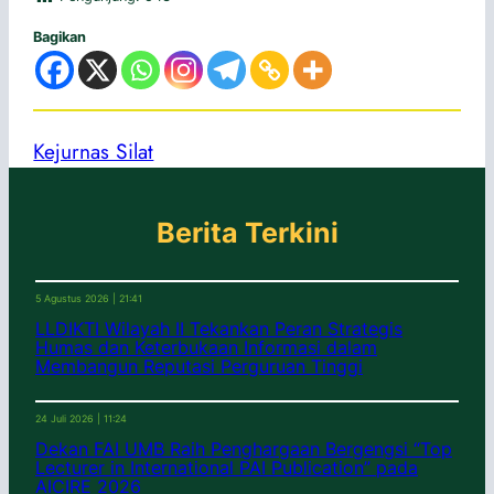
Bagikan
Kejurnas Silat
Berita Terkini
5 Agustus 2026 | 21:41
LLDIKTI Wilayah II Tekankan Peran Strategis
Humas dan Keterbukaan Informasi dalam
Membangun Reputasi Perguruan Tinggi
24 Juli 2026 | 11:24
Dekan FAI UMB Raih Penghargaan Bergengsi “Top
Lecturer in International PAI Publication” pada
AICIRE 2026