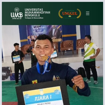
Lewati
ke
konten