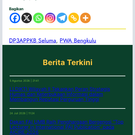
Bagikan
DP3APPKB Seluma
, 
PWA Bengkulu
Berita Terkini
5 Agustus 2026 | 21:41
LLDIKTI Wilayah II Tekankan Peran Strategis
Humas dan Keterbukaan Informasi dalam
Membangun Reputasi Perguruan Tinggi
24 Juli 2026 | 11:24
Dekan FAI UMB Raih Penghargaan Bergengsi “Top
Lecturer in International PAI Publication” pada
AICIRE 2026