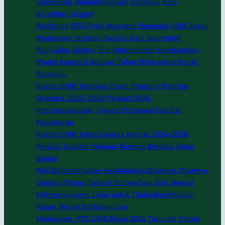
Universitas Muhammadiyah Bengkulu Raih
Akreditasi Unggul
Workshop SPSS Prodi Magister Pedagogi UMB Bekali
Mahasiswa Strategi Analisis Data Kuantitatif
Raih Gelar Doktor, Elni Mutmainnah Kembangkan
Model Adaptasi Nelayan Tahan Iklim untuk Pesisir
Bengkulu
Rektor UMB Tetapkan Enam Program Prioritas
Strategis 2026–2030: Perkuat SDM,
Internasionalisasi, hingga Persiapan Fakultas
Kedokteran
Rektor UMB Teken Kontrak Kinerja 2026–2030,
Perkuat Langkah Menuju Kampus Berdaya Saing
Global
Neli Definiati Sukses Pertahankan Disertasi, Risetnya
Ungkap Potensi Bakteri Rumen Sapi Bali, Inovasi
Mikroorganisme Lokal untuk Tingkatkan Hijauan
Pakan Ternak Berkelanjutan
Mahasiswa IPCS UMB Bawa SDGs Turun Ke Pantai