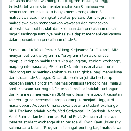
“antusias mahasiswa mengikuti program ini sangat tinggi,
terbukti tahun ini kita memberangkatkan 6 mahassiwa
sementara tahun lalu kita hanya memberangkatkan 3
mahasiswa atau meningkat seratus persen. Dari program ini
mahasiswa akan mendapatkan wawasan dan merasakan
atmosfir kompetitif, skill dan keilmuan dari perkuliahan di luar
negeri sehingga nantinya mahasiswa dapat mengaplikasikannya
dalam penuntasan perkuliahan di UMB.
Sementara itu Wakil Rektor Bidang Kerjasama Dr. Onsardi, MM
menyambut baik program ini. “program internasionalisasi
kampus kedepan makin terus kita gaungkan, student exchange,
magang internasional, PPL dan KKN internasional akan terus
didorong untuk meningkatakan wawasan global bagi mahasiswa
dan lulusan UMB”, tegas Onsardi. Lebih lanjut dia berharap
kedepan semua program internasionalisasi terkoordinasi melalui
kantor urusan luar negeri. “internasionalisasi adalah tantangan
dan kita mesti menyiapkan SDM yang bisa mensupport kegiatan
tersebut guna mencapai harapan kampus menjadi Unggul di
masa depan. Adapun 6 mahasiswa peserta student exchange
KKU-Thailand adalah Naifa, Veti Setiyawati, Iin Sakinah, Andras,
Astri Rahma dan Muhammad Fahrul Rozi. Semua mahasiswa
peserta student exchange akan berada di Khon Kaen University
selama satu bulan. “Program ini sangat penting bagi mahasiswa