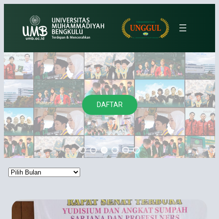
Lewati
ke
konten
DAFTAR
Arsip