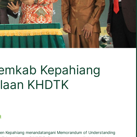
emkab Kepahiang
olaan KHDTK
a
ten Kepahiang menandatangani Memorandum of Understanding