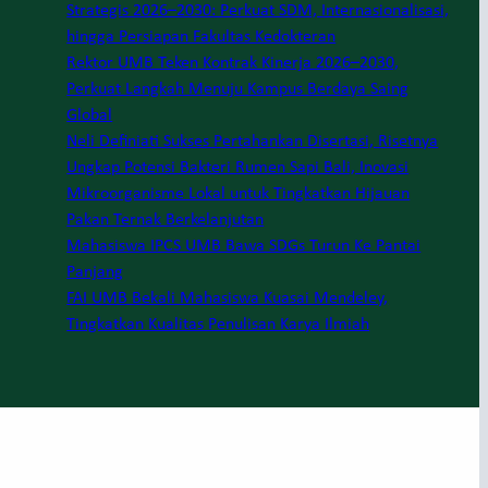
Strategis 2026–2030: Perkuat SDM, Internasionalisasi,
hingga Persiapan Fakultas Kedokteran
Rektor UMB Teken Kontrak Kinerja 2026–2030,
Perkuat Langkah Menuju Kampus Berdaya Saing
Global
Neli Definiati Sukses Pertahankan Disertasi, Risetnya
Ungkap Potensi Bakteri Rumen Sapi Bali, Inovasi
Mikroorganisme Lokal untuk Tingkatkan Hijauan
Pakan Ternak Berkelanjutan
Mahasiswa IPCS UMB Bawa SDGs Turun Ke Pantai
Panjang
FAI UMB Bekali Mahasiswa Kuasai Mendeley,
Tingkatkan Kualitas Penulisan Karya Ilmiah