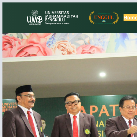
Lewati
ke
Hom
konten