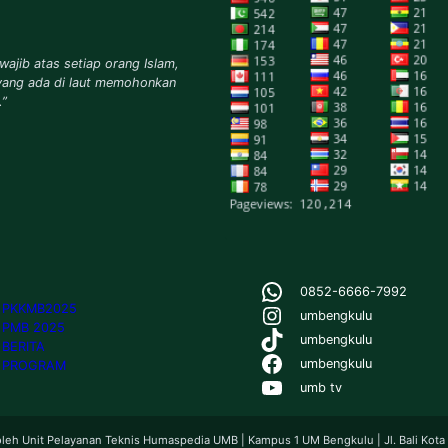
wajib atas setiap orang Islam,
yang ada di laut memohonkan
.”
WhatsApp
0852-6666-7992
Instagram
PKKMB2025
umbengkulu
PMB 2025
TikTok
umbengkulu
BERITA
Facebook
umbengkulu
PROGRAM
YouTube
umb tv
oleh Unit Pelayanan Teknis Humaspedia UMB | Kampus 1 UM Bengkulu | Jl. Bali Kot