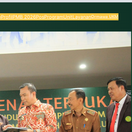
e
Profil
PMB 2026
Pos
Program
Unit
Layanan
Ormawa UKM