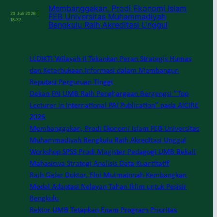
Membanggakan, Prodi Ekonomi Islam
23 Juli 2026 |
FEB Universitas Muhammadiyah
18:37
Bengkulu Raih Akreditasi Unggul
LLDIKTI Wilayah II Tekankan Peran Strategis Humas
dan Keterbukaan Informasi dalam Membangun
Reputasi Perguruan Tinggi
Dekan FAI UMB Raih Penghargaan Bergengsi “Top
Lecturer in International PAI Publication” pada AICIRE
2026
Membanggakan, Prodi Ekonomi Islam FEB Universitas
Muhammadiyah Bengkulu Raih Akreditasi Unggul
Workshop SPSS Prodi Magister Pedagogi UMB Bekali
Mahasiswa Strategi Analisis Data Kuantitatif
Raih Gelar Doktor, Elni Mutmainnah Kembangkan
Model Adaptasi Nelayan Tahan Iklim untuk Pesisir
Bengkulu
Rektor UMB Tetapkan Enam Program Prioritas