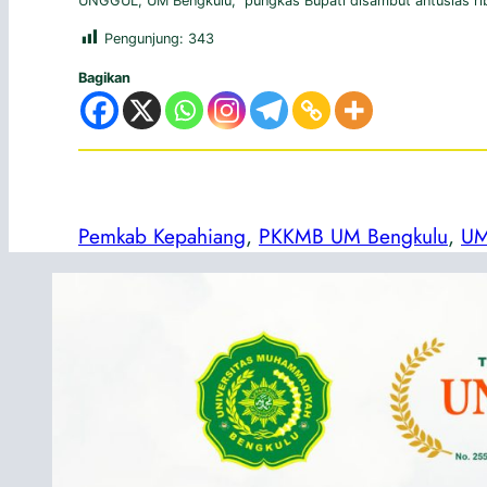
UNGGUL, UM Bengkulu,” pungkas Bupati disambut antusias ri
Pengunjung:
343
Bagikan
Pemkab Kepahiang
, 
PKKMB UM Bengkulu
, 
UM