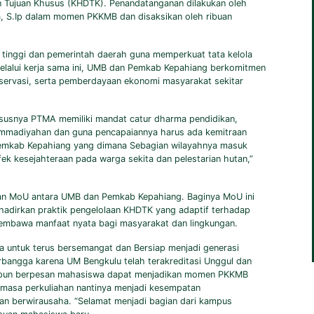
 Tujuan Khusus (KHDTK). Penandatanganan dilakukan oleh
ta, S.Ip dalam momen PKKMB dan disaksikan oleh ribuan
n tinggi dan pemerintah daerah guna memperkuat tata kelola
Melalui kerja sama ini, UMB dan Pemkab Kepahiang berkomitmen
onservasi, serta pemberdayaan ekonomi masyarakat sekitar
susnya PTMA memiliki mandat catur dharma pendidikan,
ammadiyahan dan guna pencapaiannya harus ada kemitraan
Pemkab Kepahiang yang dimana Sebagian wilayahnya masuk
kesejahteraan pada warga sekita dan pelestarian hutan,”
an MoU antara UMB dan Pemkab Kepahiang. Baginya MoU ini
adirkan praktik pengelolaan KHDTK yang adaptif terhadap
 membawa manfaat nyata bagi masyarakat dan lingkungan.
untuk terus bersemangat dan Bersiap menjadi generasi
rbangga karena UM Bengkulu telah terakreditasi Unggul dan
Dia pun berpesan mahasiswa dapat menjadikan momen PKKMB
masa perkuliahan nantinya menjadi kesempatan
an berwirausaha. “Selamat menjadi bagian dari kampus