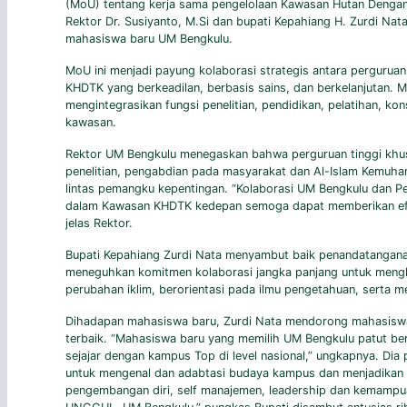
(MoU) tentang kerja sama pengelolaan Kawasan Hutan Dengan
Rektor Dr. Susiyanto, M.Si dan bupati Kepahiang H. Zurdi Na
mahasiswa baru UM Bengkulu.
MoU ini menjadi payung kolaborasi strategis antara pergurua
KHDTK yang berkeadilan, berbasis sains, dan berkelanjutan. 
mengintegrasikan fungsi penelitian, pendidikan, pelatihan, k
kawasan.
Rektor UM Bengkulu menegaskan bahwa perguruan tinggi khu
penelitian, pengabdian pada masyarakat dan Al-Islam Kemuh
lintas pemangku kepentingan. “Kolaborasi UM Bengkulu dan 
dalam Kawasan KHDTK kedepan semoga dapat memberikan efek 
jelas Rektor.
Bupati Kepahiang Zurdi Nata menyambut baik penandatangan
meneguhkan komitmen kolaborasi jangka panjang untuk mengh
perubahan iklim, berorientasi pada ilmu pengetahuan, serta
Dihadapan mahasiswa baru, Zurdi Nata mendorong mahasiswa 
terbaik. “Mahasiswa baru yang memilih UM Bengkulu patut be
sejajar dengan kampus Top di level nasional,” ungkapnya. 
untuk mengenal dan adabtasi budaya kampus dan menjadikan 
pengembangan diri, self manajemen, leadership dan kemampu