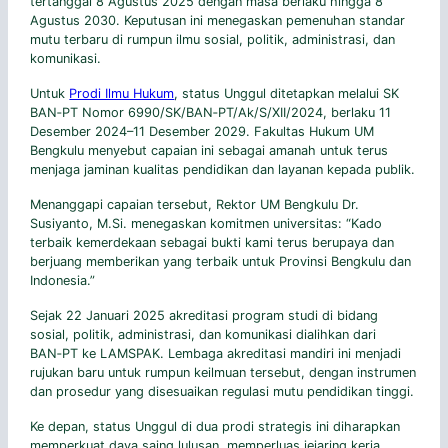
tertanggal 8 Agustus 2025 dengan masa berlaku hingga 8
Agustus 2030. Keputusan ini menegaskan pemenuhan standar
mutu terbaru di rumpun ilmu sosial, politik, administrasi, dan
komunikasi.
Untuk
Prodi Ilmu Hukum
, status Unggul ditetapkan melalui SK
BAN‑PT Nomor 6990/SK/BAN‑PT/Ak/S/XII/2024, berlaku 11
Desember 2024–11 Desember 2029. Fakultas Hukum UM
Bengkulu menyebut capaian ini sebagai amanah untuk terus
menjaga jaminan kualitas pendidikan dan layanan kepada publik.
Menanggapi capaian tersebut, Rektor UM Bengkulu Dr.
Susiyanto, M.Si. menegaskan komitmen universitas: “Kado
terbaik kemerdekaan sebagai bukti kami terus berupaya dan
berjuang memberikan yang terbaik untuk Provinsi Bengkulu dan
Indonesia.”
Sejak 22 Januari 2025 akreditasi program studi di bidang
sosial, politik, administrasi, dan komunikasi dialihkan dari
BAN‑PT ke LAMSPAK. Lembaga akreditasi mandiri ini menjadi
rujukan baru untuk rumpun keilmuan tersebut, dengan instrumen
dan prosedur yang disesuaikan regulasi mutu pendidikan tinggi.
Ke depan, status Unggul di dua prodi strategis ini diharapkan
memperkuat daya saing lulusan, memperluas jejaring kerja