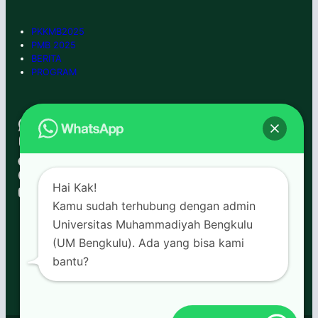
PKKMB2025
PMB 2025
BERITA
PROGRAM
WhatsApp
0852-6666-7992
Instagram
umbengkulu
TikTok
umbengkulu
Facebook
umbengkulu
YouTube
Hai Kak!
umb tv
Kamu sudah terhubung dengan admin
Universitas Muhammadiyah Bengkulu
(UM Bengkulu). Ada yang bisa kami
bantu?