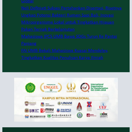
Global
Neli Definiati Sukses Pertahankan Disertasi, Risetnya
Ungkap Potensi Bakteri Rumen Sapi Bali, Inovasi
Mikroorganisme Lokal untuk Tingkatkan Hijauan
Pakan Ternak Berkelanjutan
Mahasiswa IPCS UMB Bawa SDGs Turun Ke Pantai
Panjang
FAI UMB Bekali Mahasiswa Kuasai Mendeley,
Tingkatkan Kualitas Penulisan Karya Ilmiah