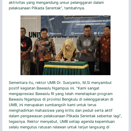
aktrivitas yang mengandung unsur pelanggaran dalam
pelaksanaan Pilkada Serentak”, tambahnya.
Sementara itu, rektor UMB Dr. Susiyanto, M.Si menyambut
postif kegiatan Bawaslu Ngampus ini. “Kami sangat
mengapresiasi Bawaslu RI yang telah menetapkan program
Bawaslu Ngampus di provinsi Bengkulu di selenggarakan di
UMB, ini merupakan sumbangsih kami untuk terus
menghadirkan mahasiswa yang kritis dan peduli serta aktif
dalam pengawasan pelaksanaan Pilkada Serentak sebentar lagi”,
tegasnya. Rektor menyebut, UMB setiap agenda kepemiluan
selalu mengutus ratusan relawan untuk terjun langsung di