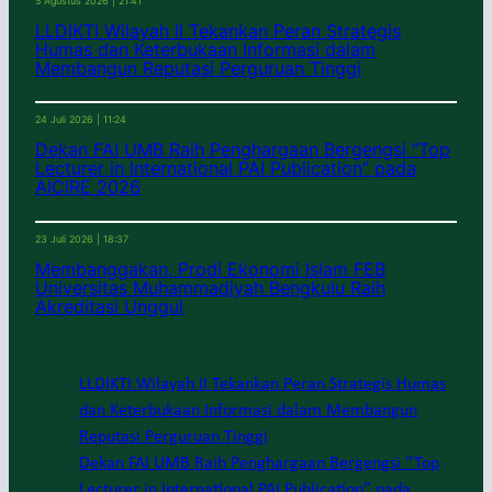
5 Agustus 2026 | 21:41
LLDIKTI Wilayah II Tekankan Peran Strategis
Humas dan Keterbukaan Informasi dalam
Membangun Reputasi Perguruan Tinggi
24 Juli 2026 | 11:24
Dekan FAI UMB Raih Penghargaan Bergengsi “Top
Lecturer in International PAI Publication” pada
AICIRE 2026
23 Juli 2026 | 18:37
Membanggakan, Prodi Ekonomi Islam FEB
Universitas Muhammadiyah Bengkulu Raih
Akreditasi Unggul
LLDIKTI Wilayah II Tekankan Peran Strategis Humas
dan Keterbukaan Informasi dalam Membangun
Reputasi Perguruan Tinggi
Dekan FAI UMB Raih Penghargaan Bergengsi “Top
Lecturer in International PAI Publication” pada