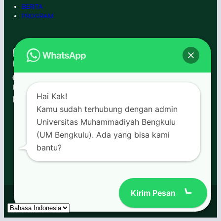
BERITA
PROGRAM
WhatsApp
0852-6666-7992
Instagram
umbengkulu
TikTok
umbengkulu
Facebook
umbengkulu
YouTube
Hai Kak!
umb tv
Kamu sudah terhubung dengan admin
Universitas Muhammadiyah Bengkulu
(UM Bengkulu). Ada yang bisa kami
bantu?
Kirim Pesan
Dikelola oleh Unit Pelayanan Teknis Humaspedia UMB | Kampus 1 UM
Bengkulu | Jl. Bali Kota Bengkulu