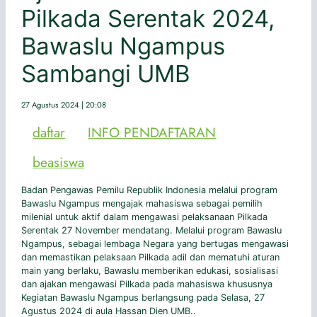
Pilkada Serentak 2024,
Bawaslu Ngampus
Sambangi UMB
27 Agustus 2024 | 20:08
daftar
INFO PENDAFTARAN
beasiswa
Badan Pengawas Pemilu Republik Indonesia melalui program
Bawaslu Ngampus mengajak mahasiswa sebagai pemilih
milenial untuk aktif dalam mengawasi pelaksanaan Pilkada
Serentak 27 November mendatang. Melalui program Bawaslu
Ngampus, sebagai lembaga Negara yang bertugas mengawasi
dan memastikan pelaksaan Pilkada adil dan mematuhi aturan
main yang berlaku, Bawaslu memberikan edukasi, sosialisasi
dan ajakan mengawasi Pilkada pada mahasiswa khususnya
Kegiatan Bawaslu Ngampus berlangsung pada Selasa, 27
Agustus 2024 di aula Hassan Dien UMB..