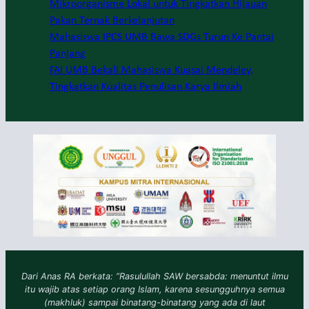
Mikroorganisme Lokal untuk Tingkatkan Hijauan
Pakan Ternak Berkelanjutan
Mahasiswa IPCS UMB Bawa SDGs Turun Ke Pantai
Panjang
FAI UMB Bekali Mahasiswa Kuasai Mendeley,
Tingkatkan Kualitas Penulisan Karya Ilmiah
Dari Anas RA berkata: “Rasulullah SAW bersabda: menuntut ilmu
itu wajib atas setiap orang Islam, karena sesungguhnya semua
(makhluk) sampai binatang-binatang yang ada di laut