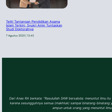
Teliti Tantangan Pendidikan Agama
Islam Terkini, Syukri Amin Tuntaskan
Studi Doktoralnya
7 Agustus 2025 | 13:45
Dari Anas RA berkata: “Rasulullah SAW bersabda: menuntut ilmu itu 
karena sesungguhnya semua (makhluk) sampai binatang-binatang 
ampun untuk orang yang menuntut ilmu