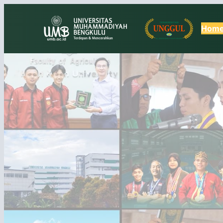
Lewati
ke
Hom
konten