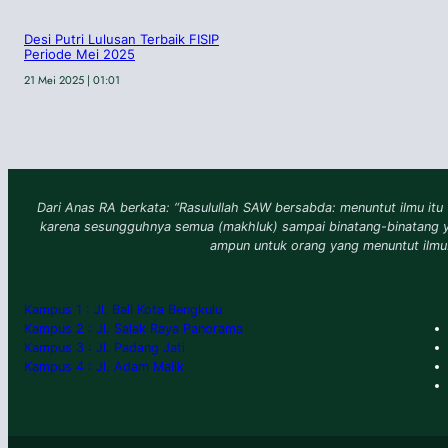
Desi Putri Lulusan Terbaik FISIP
Periode Mei 2025
21 Mei 2025 | 01:01
Dari Anas RA berkata: “Rasulullah SAW bersabda: menuntut ilmu itu 
karena sesungguhnya semua (makhluk) sampai binatang-binatang 
ampun untuk orang yang menuntut ilmu
Kampus 1 : Jl. Bali Kota Bengkulu
Kampus 2 : Jl. Salak Raya Panorama
Kampus 3 : Jl. Padang Jati
Kampus 4 : Jl. Adam Malik