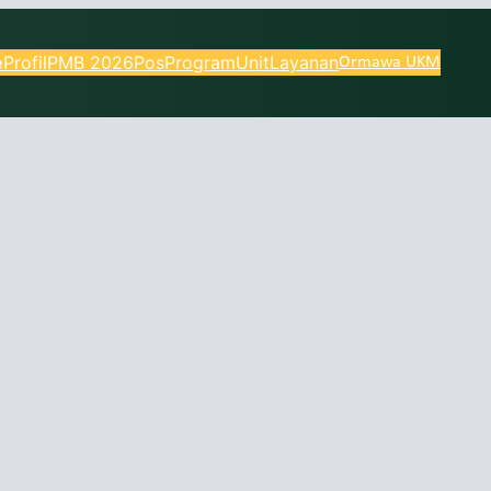
e
Profil
PMB 2026
Pos
Program
Unit
Layanan
Ormawa UKM