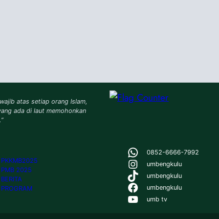
wajib atas setiap orang Islam,
yang ada di laut memohonkan
.”
WhatsApp
0852-6666-7992
Instagram
PKKMB2025
umbengkulu
PMB 2025
TikTok
umbengkulu
BERITA
Facebook
umbengkulu
PROGRAM
YouTube
umb tv