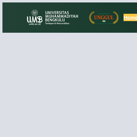
Lewati
ke
Hom
konten