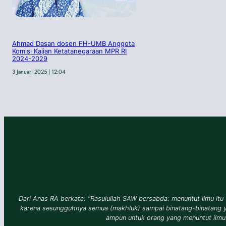
Ahmad Dasan dosen FH-UMB Anggota
Komisi Kajian Ketatanegaraan MPR RI
2024-2029
3 Januari 2025 | 12:04
Dari Anas RA berkata: “Rasulullah SAW bersabda: menuntut ilmu itu 
karena sesungguhnya semua (makhluk) sampai binatang-binatang 
ampun untuk orang yang menuntut ilmu