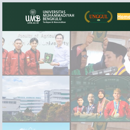
Lewati
ke
Hom
konten