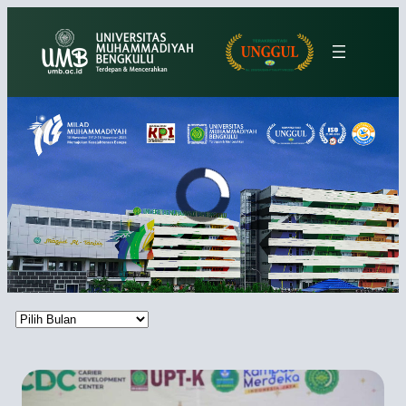
Lewati
ke
konten
Arsip