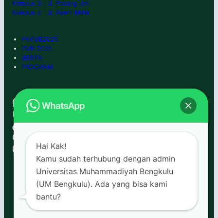
Kampus 3 : Jl. Padang Jati
Kampus 4 : Jl. Adam Malik
PKKMB2025
PMB 2025
BERITA
PROGRAM
WhatsApp
0852-6666-7992
Instagram
umbengkulu
TikTok
umbengkulu
Facebook
umbengkulu
YouTube
Hai Kak!
umb tv
Kamu sudah terhubung dengan admin
Universitas Muhammadiyah Bengkulu
(UM Bengkulu). Ada yang bisa kami
bantu?