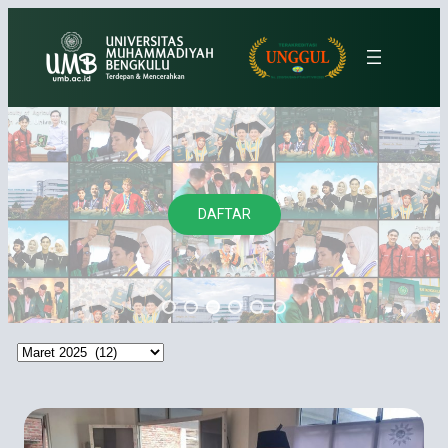
Lewati
ke
konten
DAFTAR
Arsip